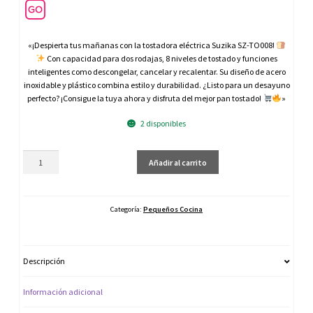
«¡Despierta tus mañanas con la tostadora eléctrica Suzika SZ-TO008!
Con capacidad para dos rodajas, 8 niveles de tostado y funciones
inteligentes como descongelar, cancelar y recalentar. Su diseño de acero
inoxidable y plástico combina estilo y durabilidad. ¿Listo para un desayuno
perfecto? ¡Consigue la tuya ahora y disfruta del mejor pan tostado!
»
2 disponibles
Suzika
Añadir al carrito
Tostadora
Electrica
To008
Acero
Categoría:
Pequeños Cocina
700w
Luz
Indicadora
Descripción
cantidad
Información adicional