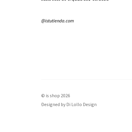
@istutienda.com
© is shop 2026
.