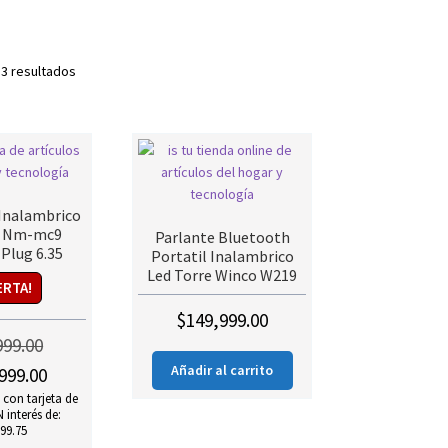
 3 resultados
Inalambrico
 Nm-mc9
Parlante Bluetooth
Plug 6.35
Portatil Inalambrico
Led Torre Winco W219
ERTA!
$
149,999.00
999.00
El
Añadir al carrito
999.00
precio
 con tarjeta de
actual
 interés de:
99.75
es: