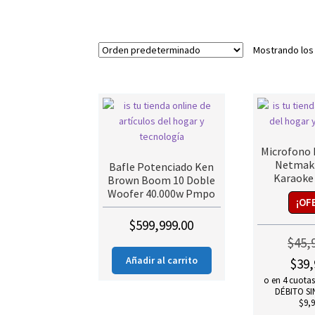
Mostrando los
Microfono 
Netmak
Bafle Potenciado Ken
Karaoke 
Brown Boom 10 Doble
Woofer 40.000w Pmpo
¡OF
$
599,999.00
$
45,
El
Añadir al carrito
$
39,
precio
o en 4 cuotas
original
DÉBITO SIN
$9,9
era: