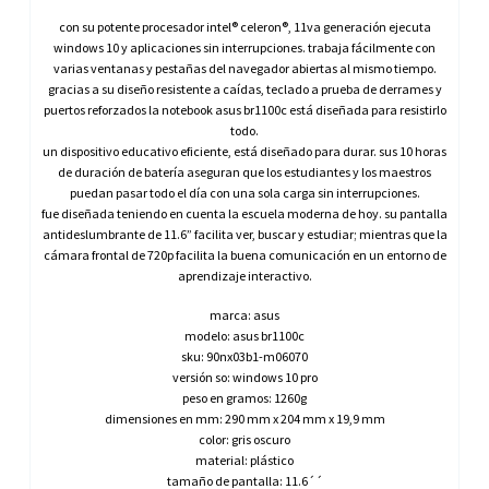
con su potente procesador intel® celeron®, 11va generación ejecuta
windows 10 y aplicaciones sin interrupciones. trabaja fácilmente con
varias ventanas y pestañas del navegador abiertas al mismo tiempo.
gracias a su diseño resistente a caídas, teclado a prueba de derrames y
puertos reforzados la notebook asus br1100c está diseñada para resistirlo
todo.
un dispositivo educativo eficiente, está diseñado para durar. sus 10 horas
de duración de batería aseguran que los estudiantes y los maestros
puedan pasar todo el día con una sola carga sin interrupciones.
fue diseñada teniendo en cuenta la escuela moderna de hoy. su pantalla
antideslumbrante de 11.6” facilita ver, buscar y estudiar; mientras que la
cámara frontal de 720p facilita la buena comunicación en un entorno de
aprendizaje interactivo.
marca: asus
modelo: asus br1100c
sku: 90nx03b1-m06070
versión so: windows 10 pro
peso en gramos: 1260g
dimensiones en mm: 290 mm x 204 mm x 19,9 mm
color: gris oscuro
material: plástico
tamaño de pantalla: 11.6´´