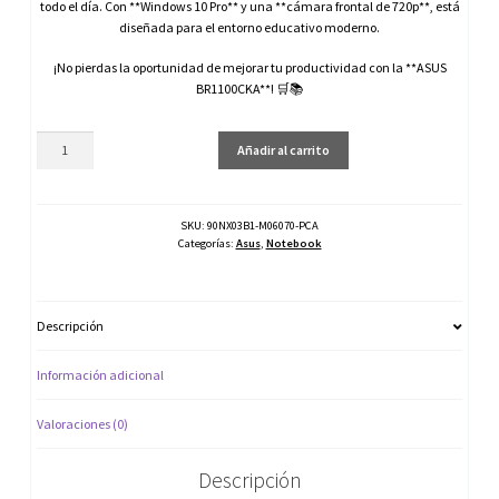
todo el día. Con **Windows 10 Pro** y una **cámara frontal de 720p**, está
diseñada para el entorno educativo moderno.
¡No pierdas la oportunidad de mejorar tu productividad con la **ASUS
BR1100CKA**! 🛒📚
Notebook
Añadir al carrito
ASUS
BR1100CKA
11.6HD
N4500
SKU:
90NX03B1-M06070-PCA
Categorías:
Asus
,
Notebook
4/128GB-
90NX03B1-
M06070-
PCA
Descripción
cantidad
Información adicional
Valoraciones (0)
Descripción