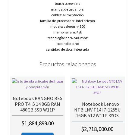
touch screen: no
manual de usuario: si
cables: alimentación
familia del procesador: intel celeron
modelo: celeron n4500
memoria ram: 4gb
tecnología: ddr4 2400mhz
expandible: no
cantidad de slots: integrada
Productos relacionados
Notebook BANGHO BES
PRO T4 i5 14 8GB RAM
Notebook Lenovo
480GB SSD W11P
NTB LNV T14 I7-1255U
16GB 512 W11P 3YOS
$
1,884,899.00
$
2,718,000.00