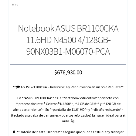
Notebook ASUS BR1100CKA
11.6HD N4500 4/128GB-
90NX03B1-M06070-PCA
$
676,930.00
**🎓 ASUS BR1100CKA – Resistencia y Rendimiento en un Solo Paquete**
La **ASUS BR1100CKA** es la **notebook educativa** perfecta con
**procesador Intel® Celeron® N4500**, **4 GB de RAM** y **128 GB de
almacenamiento**. Su **pantalla de 11.6″ HD** y **diseño resistente**
(teclado a prueba de derrames y puertos reforzados) la hacen ideal para el
aula. 🚀
🔋 **Batería de hasta 10 horas** asegura que puedas estudiar y trabajar