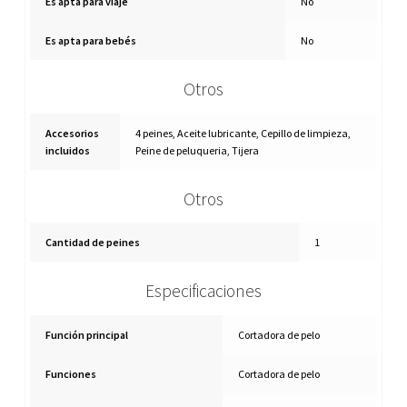
Es apta para viaje
No
Es apta para bebés
No
Otros
Accesorios
4 peines, Aceite lubricante, Cepillo de limpieza,
incluidos
Peine de peluqueria, Tijera
Otros
Cantidad de peines
1
Especificaciones
Función principal
Cortadora de pelo
Funciones
Cortadora de pelo