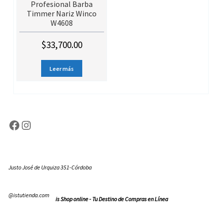
Profesional Barba
Timmer Nariz Winco
W4608
$
33,700.00
Leer más
Facebook
Instagram
Justo José de Urquiza 351-Córdoba
@istutienda.com
is Shop online - Tu Destino de Compras en Línea