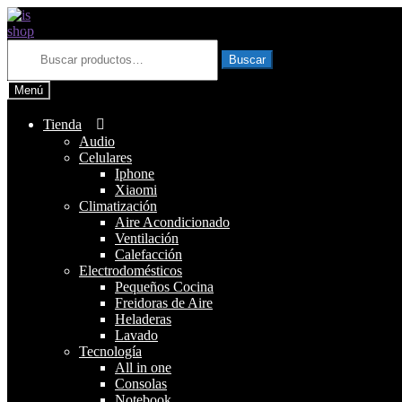
Ir
Ir
a
al
Inicio
Productos etiquetados “lavarropa semiautomático”
la
contenido
Buscar
por:
Buscar
navegación
Menú
Tienda
Audio
Celulares
Iphone
Xiaomi
Climatización
Aire Acondicionado
Ventilación
Calefacción
Electrodomésticos
Pequeños Cocina
Freidoras de Aire
Heladeras
Lavado
Tecnología
All in one
Consolas
Notebook