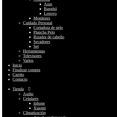
Asus
Banghó
Lenovo
Monitores
Cuidado Personal
Mostrando el único resultado
Cortadora de pelo
Plancha Pelo
Rizador de cabello
Secadores
Set
Herramientas
Televisores
Varios
Inicio
Finalizar compra
Carrito
Contacto
Tienda
Audio
Celulares
Iphone
Xiaomi
Climatización