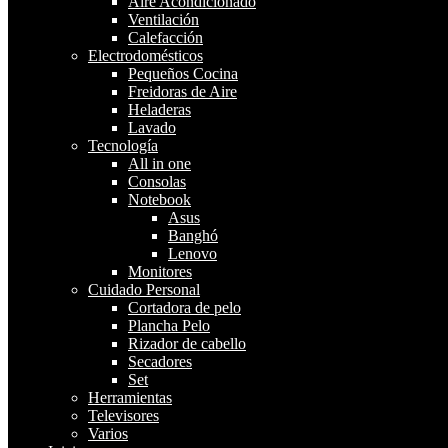
Aire Acondicionado
Ventilación
Calefacción
Electrodomésticos
Lavarropas Semiautomático
Pequeños Cocina
Codini Silent 4051 Blanco 10kg
Freidoras de Aire
Heladeras
$
164,118.00
Lavado
Tecnología
Añadir al carrito
All in one
Consolas
Notebook
Asus
Banghó
Lenovo
Mostrando el único resultado
Monitores
Cuidado Personal
Cortadora de pelo
Facebook
Instagram
Plancha Pelo
Rizador de cabello
Secadores
Set
Justo José de Urquiza 351-Córdoba
Herramientas
Televisores
Varios
is Shop online - Tu Destino de Compras en Líne
@istutienda.com